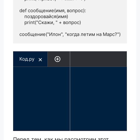
def сообщение(имя, вопрос):

    поздоровайся(имя)

    print("Скажи, " + вопрос)

сообщение("Илон", "когда летим на Марс?")
Код.py
Перед тем, как мы рассмотрим этот