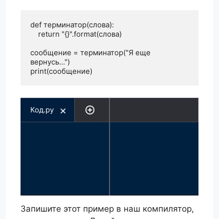
def терминатор(слова):

    return "{}".format(слова)

сообщение = терминатор("Я еще 
вернусь...")

print(сообщение)
Код.py
Запишите этот пример в наш компилятор,