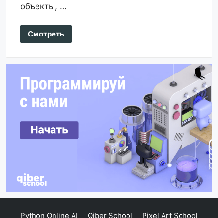
объекты, …
Смотреть
Python Online AI
Qiber School
Pixel Art School